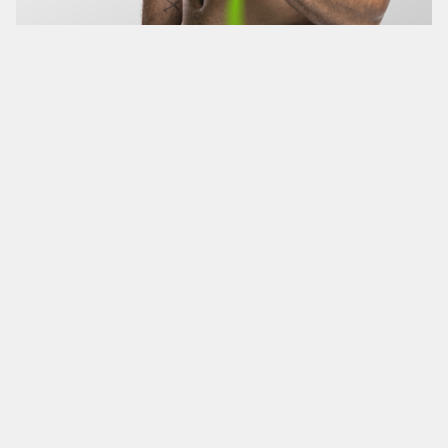
Seit 2020 ist die RSG Group an dem Fitness-
Start-up HERO Workout beteiligt – mittlerweile
zu 50%. Das innovative Unternehmen zur
dreidimensionalen Bewegungserfassung, –
anleitung und -auswertung schließt die Lücke
zwischen Personal Training, Trainingsplan-App
und der genauen Bewegungserkennung beim
Workout.